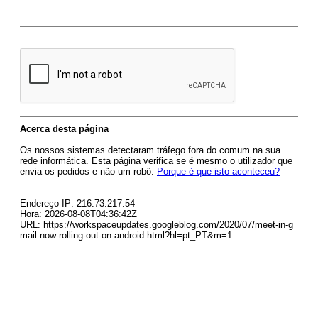
Acerca desta página
Os nossos sistemas detectaram tráfego fora do comum na sua
rede informática. Esta página verifica se é mesmo o utilizador que
envia os pedidos e não um robô.
Porque é que isto aconteceu?
Endereço IP: 216.73.217.54
Hora: 2026-08-08T04:36:42Z
URL: https://workspaceupdates.googleblog.com/2020/07/meet-in-g
mail-now-rolling-out-on-android.html?hl=pt_PT&m=1